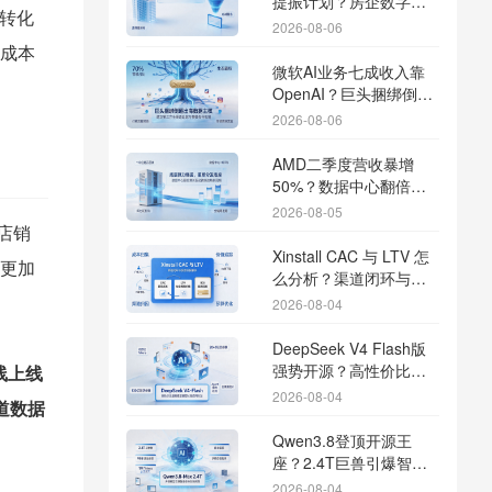
提振计划？房企数字化
转化
转型加速线下场景智能
2026-08-06
传参
成本
微软AI业务七成收入靠
OpenAI？巨头捆绑倒逼
出海App独立追踪全渠道
2026-08-06
流量
AMD二季度营收暴增
50%？数据中心翻倍增
长驱动跨端分发新底座
2026-08-05
店销
Xinstall CAC 与 LTV 怎
更加
么分析？渠道闭环与投
放回报解析
2026-08-04
DeepSeek V4 Flash版
强势开源？高性价比基
线上线
座模型重塑长尾应用全
2026-08-04
道数据
渠道统计版图
Qwen3.8登顶开源王
座？2.4T巨兽引爆智能
体免填邀请码分发潮
2026-08-04