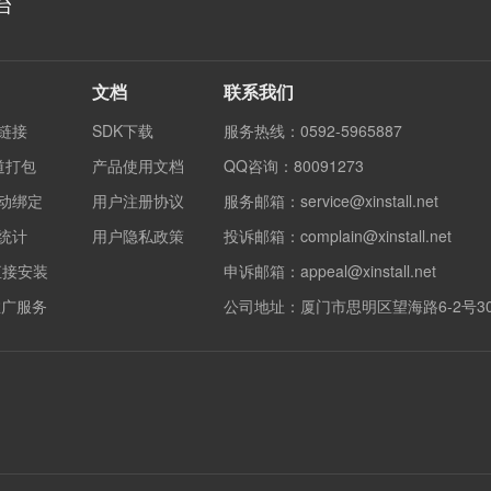
台
文档
联系我们
度链接
SDK下载
服务热线：0592-5965887
渠道打包
产品使用文档
QQ咨询：80091273
自动绑定
用户注册协议
服务邮箱：service@xinstall.net
果统计
用户隐私政策
投诉邮箱：complain@xinstall.net
直接安装
申诉邮箱：appeal@xinstall.net
销推广服务
公司地址：厦门市思明区望海路6-2号3