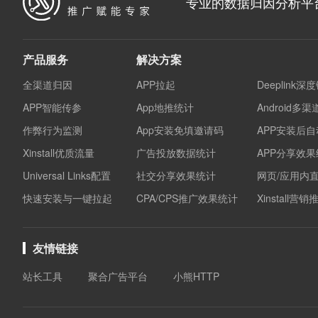
专业的数据归因分析平
产品服务
解决方案
全渠道归因
APP拉起
Deeplink深
APP智能传参
App地推统计
Android多
作弊行为监测
App安装免填邀请码
APP安装后
Xinstall优质流量
广告投放数据统计
APP分享效
Universal Links配置
社交分享效果统计
网页/应用内
快速安装与一键拉起
CPA/CPS推广效果统计
Xinstall营
友情链接
站长工具
聚合广告平台
小熊HTTP