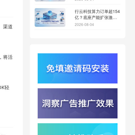
行云科技算力订单超154
亿？底座产能扩张激活
AI应用多终端流转新周
2026-08-04
、渠道
期
苹果带摄像头的 AirPods
今年亮相？视觉智能引
爆硬件分发与全渠道归
2026-08-03
因升级
数，将活
DeepSeek跑分超
GPT5.6？超低价API引
爆智能体工具免填码安
2026-08-03
装潮
蚂蚁灵波首轮拟募资15
DK轻
亿？具身智能加速产业
落地凸显全链路设备归
2026-08-03
因紧迫性
亚马逊季度营收首次破
2000亿美元？云与广告
双轮驱动下B端应用迎来
2026-07-31
分发与归因重构