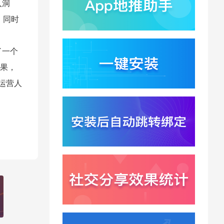
入洞
千问已在特斯拉车机内
测？大模型上车打通跨
，同时
端服务与全渠道归因新
2026-07-31
闭环
Win11七月更新上线？桌
了一个
面环境能力升级加速PC
端智能助手与应用分发
果，
2026-07-30
一体化
让运营人
悟空大圣上映5天票房仅
15万？国产动画宣发失
灵暴露渠道归因黑洞
2026-07-30
Xinstall 渠道统计怎么做
？多渠道统一口径与数
据闭环解析
2026-07-29