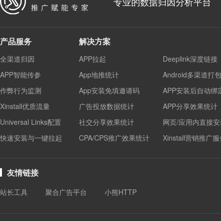
专业的数据归因分析平台
产品服务
解决方案
全渠道归因
APP拉起
Deeplink深度链接
APP智能传参
App地推统计
Android多渠道打
作弊行为监测
App安装免填邀请码
APP安装后自动绑
Xinstall优质流量
广告投放数据统计
APP分享效果统计
Universal Links配置
社交分享效果统计
网页/应用内直接安
快速安装与一键拉起
CPA/CPS推广效果统计
Xinstall营销推广
友情链接
站长工具
聚合广告平台
小熊HTTP