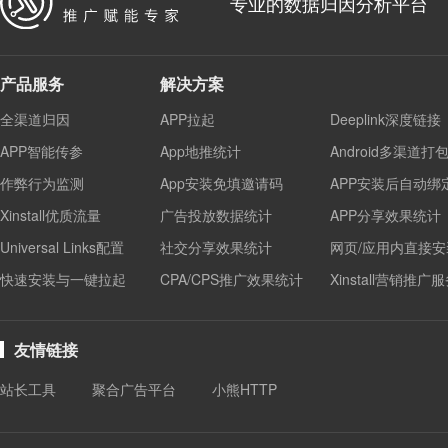
专业的数据归因分析平台
产品服务
解决方案
全渠道归因
APP拉起
Deeplink深度链接
APP智能传参
App地推统计
Android多渠道打
作弊行为监测
App安装免填邀请码
APP安装后自动绑
Xinstall优质流量
广告投放数据统计
APP分享效果统计
Universal Links配置
社交分享效果统计
网页/应用内直接安
快速安装与一键拉起
CPA/CPS推广效果统计
Xinstall营销推广
友情链接
站长工具
聚合广告平台
小熊HTTP