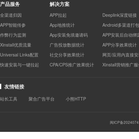
产品服务
解决方案
全渠道归因
APP拉起
Deeplink深度链接
APP智能传参
App地推统计
Android多渠道打
作弊行为监测
App安装免填邀请码
APP安装后自动绑
Xinstall优质流量
广告投放数据统计
APP分享效果统计
Universal Links配置
社交分享效果统计
网页/应用内直接安
快速安装与一键拉起
CPA/CPS推广效果统计
Xinstall营销推广
友情链接
站长工具
聚合广告平台
小熊HTTP
闽ICP备2024074