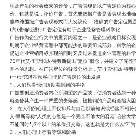
现及产生的社会效果的评价，广告表现是以广告定位为核心
价。也就是说，评价广告，首先要依据广告是否表现出准确
能单纯围绕广告表现形式而大发议论。 准确的广告定位既
(六)准确地进行广告定位有助于企业经营管理科学化
广告作为企业行为中的重要内容之一，是企业战略目标实现
则属于企业经营管理中部可能少的重要组成部分，科学的企
促进企业营销目标实现的同时又反过来促进企业管理的科学
70年代艾·里斯和杰·特劳斯提出“定位”概念，并建立了
基本的思想。在广告定位的背景分析上，艾·里斯和杰·特劳
(一)研究潜在顾客心理是广告定位的出发点
1．人们只看他们所期看到到的事物
广告要创造消费者内心所期望的产品或，使消费者达到一种
就会使其产生一种严重的失落感，被推销的产品就会陷入困
2．在人们的心理上不仅排斥与自己以前知识或经验不相符
艾·里斯等称“人类的心智是一个完全不够大的容器”哈佛大学心理学
不能同时与7个以上的单位打交道。这也就是为什么以“7”
3．人们心理上存着等级和阶梯