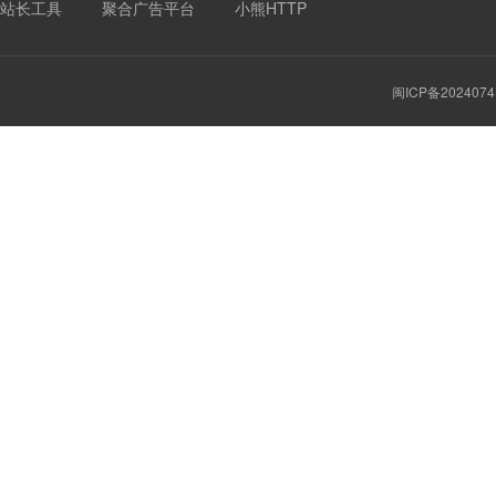
站长工具
聚合广告平台
小熊HTTP
闽ICP备2024074