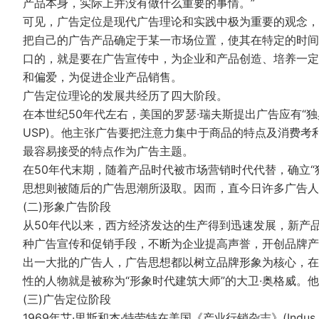
产品本身，实际上并没有做什么重要的事情。”
可见，广告定位是现代广告理论和实践中极为重要的观念，
把自己的广告产品确定于某一市场位置，使其在特定的时间
口的，就是要在广告宣传中，为企业和产品创造、培养一定
和偏爱，为促进企业产品销售。
广告定位理论的发展共经历了四大阶段。
在本世纪50年代左右，美国的罗瑟·瑞夫斯提出广告应有“独具特点的销
USP)。他主张广告要把注意力集中于商品的特点及消费
最容易接受的特点作为广告主题。
在50年代末期，随着产品时代被市场营销时代代替，确立“
思想则被随后的广告思潮所汲取。因而，直今日许多广告人
(二)形象广告阶段
从50年代以来，西方经济发达的生产得到迅速发展，新产
种广告宣传和促销手段，不断为企业提高声誉，开创品牌产
出一大批的广告人，广告思想都以树立品牌形象为核心，在
性的人物就是被称为“形象时代建筑大师”的大卫·奥格威。
(三)广告定位阶段
1969年艾·里斯和杰·特劳特在美国《产业行销杂志》(Indus