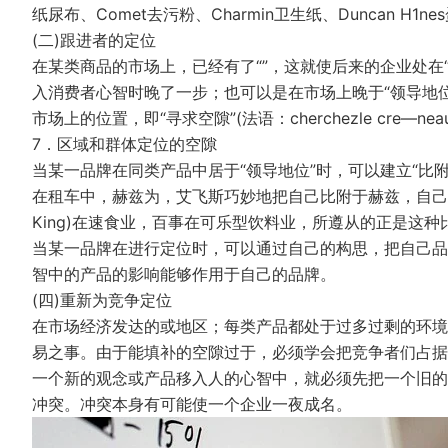
纸尿布、Comet去污粉、Charmin卫生纸、Duncan H1ne
(二)跟进者的定位
在某类商品的市场上，已经有了“”，这就使后来的企业处在
入消费者心智时晚了一步；也可以是在市场上晚于“领导地
市场上的位置，即“寻求空隙”(法语：cherchezle cre—nea
7．区域和群体定位的空隙
当某一品牌在同类产品中居于“领导地位”时，可以建立“比附”位置(“
在租车中，赫兹为，艾飞斯巧妙地把自己比附于赫兹，自己不
King)在速食业，百事在可乐型饮料业，所遵从的正是这种
当某一品牌在进行定位时，可以通过自己的构思，把自己品
智中的产品的影响能够作用于自己的品牌。
(四)重新为竞争定位
在市场经济发达的或地区；每类产品都处于过多过剩的环境
易之事。由于能填补的空隙过于，必须学会把竞争者们占据
一个新的观念或产品移入人的心智中，就必须先把一个旧的
冲突。冲突本身有可能使一个企业一夜成名。