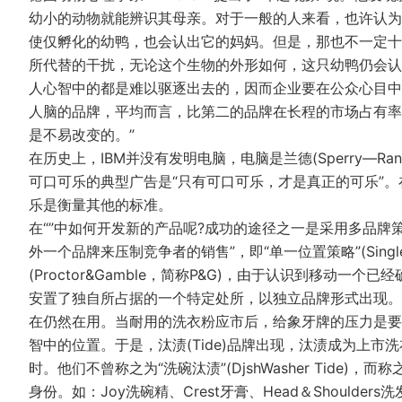
幼小的动物就能辨识其母亲。对于一般的人来看，也许认为
使仅孵化的幼鸭，也会认出它的妈妈。但是，那也不一定十
所代替的干扰，无论这个生物的外形如何，这只幼鸭仍会认
人心智中的都是难以驱逐出去的，因而企业要在公众心目中
人脑的品牌，平均而言，比第二的品牌在长程的市场占有率
是不易改变的。”
在历史上，IBM并没有发明电脑，电脑是兰德(Sperry—
可口可乐的典型广告是“只有可口可乐，才是真正的可乐”。
乐是衡量其他的标准。
在“”中如何开发新的产品呢?成功的途径之一是采用多品牌策
外一个品牌来压制竞争者的销售”，即“单一位置策略”(Single—
(Proctor&Gamble，简称P&G)，由于认识到移动
安置了独自所占据的一个特定处所，以独立品牌形式出现。当年
在仍然在用。当耐用的洗衣粉应市后，给象牙牌的压力是要
智中的位置。于是，汰渍(Tide)品牌出现，汰渍成为上
时。他们不曾称之为“洗碗汰渍”(DjshWasher Tide)，
身份。如：Joy洗碗精、Crest牙膏、Head＆Shoulders洗