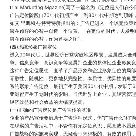
trial Marketlng Mgazine)写了一篇名为《定位是人们
广告定位阶段自70年代初期产生，到80年代中期达到顶
如艾·里斯和杰·特劳特所指出的：广告已进入一个以定位策
潜在顾客的心智中创造一个位置。”“在定位的时代，去发
潜在顾客的心智，作为首要之图”。
(四)系统形象广告定位
进入90年代后，世界经济日益突破地区界限，发展成为全
争、信息竞争、意识竞争等发展到企业的整体性企业形象竞
这种广告定位思想，变革了产品形象和企业形象定位的局部
零散性、随机性，更多地从完整性、本质性、优异性的角度
系统形象广告定位，最初产生于美国50年代中期，发展于6
亚洲都产生了划时代的影响。当代世界上企业，其经营管理
经济效益和社会效益的大幅度提高。
(一)正确的广告定位是广告宣传的基准
企业的产品宣传要借助于广告这种形式，但“广告什么”和“
在现实的广告活动中，不管你有无定位意识，愿意或不愿意
广告战略的实施与实现，无疑会带来积极的、有效的作用，