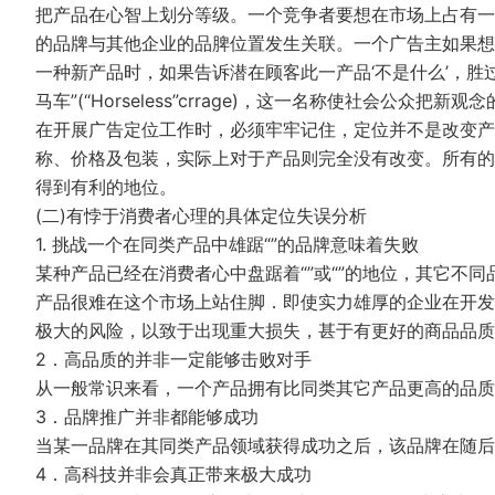
把产品在心智上划分等级。一个竞争者要想在市场上占有一
的品牌与其他企业的品脾位置发生关联。一个广告主如果想
一种新产品时，如果告诉潜在顾客此一产品‘不是什么’，胜过
马车”(“Horseless”crrage)，这一名称使社会公众
在开展广告定位工作时，必须牢牢记住，定位并不是改变产
称、价格及包装，实际上对于产品则完全没有改变。所有的
得到有利的地位。
(二)有悖于消费者心理的具体定位失误分析
1. 挑战一个在同类产品中雄踞“”的品牌意味着失败
某种产品已经在消费者心中盘踞着“”或“”的地位，其它不
产品很难在这个市场上站住脚．即使实力雄厚的企业在开发
极大的风险，以致于出现重大损失，甚于有更好的商品品质
2．高品质的并非一定能够击败对手
从一般常识来看，一个产品拥有比同类其它产品更高的品质
3．品牌推广并非都能够成功
当某一品牌在其同类产品领域获得成功之后，该品牌在随后
4．高科技并非会真正带来极大成功