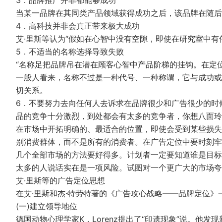
当某一品牌在其同类产品领域获得成功之后，该品牌在随后
4．高科技并非会真正带来极大成功
艾·里斯等认为“假如在心智中没有空隙，即使在研究室中有
5．不适当的名称选择导致失败
“名称足把品牌吊在潜在顾客心智中产品阶梯的挂钩。在定
一般人看来，名称不过是一种代号、一种称谓，它与成功或
切关系。
6．不要努力去向任何人去诉求在品牌很少和广告很少的时
品的竞争十分激烈，到处都会有太多的竞争者，你想八面玲
在市场中开拓明确的、最适合的位置，即使会受到某些损失
别消费群体，而不是所有的消费者。在广告定位中要时刻牢
几个全部市场的方法要好得多。计划者一定要知道谁是目标
太多的人说话实在是一项风险。试图对一个更广大的市场夸
艾·里斯等的广告定位思想
在艾·里斯和杰·特劳特著的《广告攻心战略——品牌定位
(一)建立领导地位
德国动物心理学家K．Lorenz提出了“印遗现象”说。他