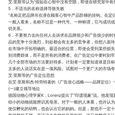
艾·里斯等认为“假如在心智中没有空隙，即使在研究室中有
5．不适当的名称选择导致失败
“名称足把品牌吊在潜在顾客心智中产品阶梯的挂钩。在定
一般人看来，名称不过是一种代号、一种称谓，它与成功或
切关系。
6．不要努力去向任何人去诉求在品牌很少和广告很少的时
品的竞争十分激烈，到处都会有太多的竞争者，你想八面玲
在市场中开拓明确的、最适合的位置，即使会受到某些损失
别消费群体，而不是所有的消费者。在广告定位中要时刻牢
几个全部市场的方法要好得多。计划者一定要知道谁是目标
太多的人说话实在是一项风险。试图对一个更广大的市场夸
艾·里斯等的广告定位思想
在艾·里斯和杰·特劳特著的《广告攻心战略——品牌定位
(一)建立领导地位
德国动物心理学家K．Lorenz提出了“印遗现象”说。他
幼小的动物就能辨识其母亲。对于一般的人来看，也许认为
使仅孵化的幼鸭，也会认出它的妈妈。但是，那也不一定十