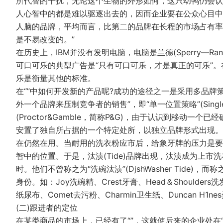
所代替的干扰，无论这个生物的外形如何，这只幼鸭仍会认
人心智中的都是难以驱逐出去的，因而企业要在公众心目中
人脑的品牌，平均而言，比第二的品牌在长程的市场占有率
是不易改变的。”
在历史上，IBM并没有发明电脑，电脑是兰德(Sperry—
可口可乐的典型广告是“只有可口可乐，才是真正的可乐”。
乐是衡量其他的标准。
在“”中如何开发新的产品呢?成功的途径之一是采用多品牌策
外一个品牌来压制竞争者的销售”，即“单一位置策略”(Single—
(Proctor&Gamble，简称P&G)，由于认识到移动
安置了独自所占据的一个特定处所，以独立品牌形式出现。当年
在仍然在用。当耐用的洗衣粉应市后，给象牙牌的压力是要
智中的位置。于是，汰渍(Tide)品牌出现，汰渍成为上
时。他们不曾称之为“洗碗汰渍”(DjshWasher Tide)，
身份。如：Joy洗碗精、Crest牙膏、Head＆Shoulders洗
纸尿布、Comet去污粉、Charmin卫生纸、Duncan H1ne
(二)跟进者的定位
在某类商品的市场上，已经有了“”，这就使后来的企业处在