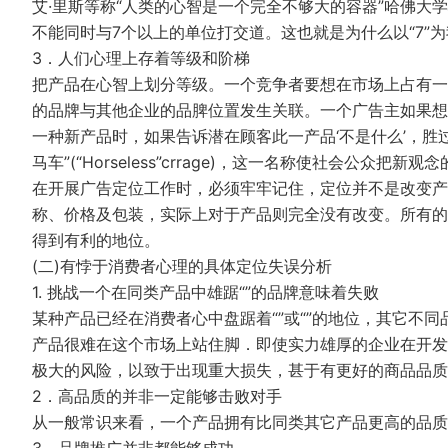
艾·里斯等称“人类的心智是一个完全不够大的容器”哈佛大学心理学
不能同时与7个以上的单位打交道。这也就是为什么以“7”
3．人们心理上存着等级和阶梯
把产品在心智上划分等级。一个竞争者要想在市场上占有一
的品牌与其他企业的品脾位置发生关联。一个广告主如果想
一种新产品时，如果告诉潜在顾客此一产品‘不是什么’，胜过
马车”(“Horseless”crrage)，这一名称使社会公众
在开展广告定位工作时，必须牢牢记住，定位并不是改变产
称、价格及包装，实际上对于产品则完全没有改变。所有的
得到有利的地位。
(二)有悖于消费者心理的具体定位失误分析
1. 挑战一个在同类产品中雄踞“”的品牌意味着失败
某种产品已经在消费者心中盘踞着“”或“”的地位，其它不
产品很难在这个市场上站住脚．即使实力雄厚的企业在开发
极大的风险，以致于出现重大损失，甚于有更好的商品品质
2．高品质的并非一定能够击败对手
从一般常识来看，一个产品拥有比同类其它产品更高的品质
3．品牌推广并非都能够成功