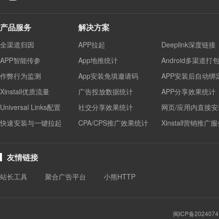
产品服务
解决方案
全渠道归因
APP拉起
Deeplink深度链接
APP智能传参
App地推统计
Android多渠道打
作弊行为监测
App安装免填邀请码
APP安装后自动绑
Xinstall优质流量
广告投放数据统计
APP分享效果统计
Universal Links配置
社交分享效果统计
网页/应用内直接安
快速安装与一键拉起
CPA/CPS推广效果统计
Xinstall营销推广
友情链接
站长工具
聚合广告平台
小熊HTTP
闽ICP备2024074