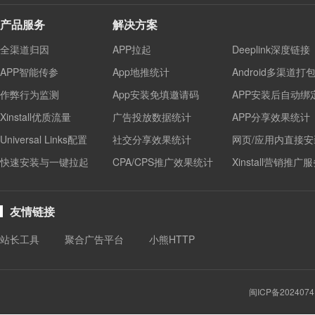
产品服务
解决方案
全渠道归因
APP拉起
Deeplink深度链接
APP智能传参
App地推统计
Android多渠道打
作弊行为监测
App安装免填邀请码
APP安装后自动绑
Xinstall优质流量
广告投放数据统计
APP分享效果统计
Universal Links配置
社交分享效果统计
网页/应用内直接安
快速安装与一键拉起
CPA/CPS推广效果统计
Xinstall营销推广
友情链接
站长工具
聚合广告平台
小熊HTTP
闽ICP备2024074