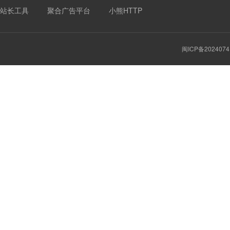
站长工具
聚合广告平台
小熊HTTP
闽ICP备2024074