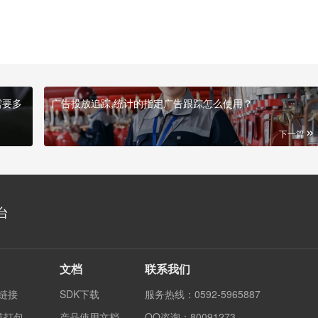
需要多
广告投放追踪,统计的指定广告跟踪怎么使用？
下一篇
台
文档
联系我们
度链接
SDK下载
服务热线：0592-5965887
渠道打包
产品使用文档
QQ咨询：80091273