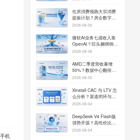
住房消费领跑大宗消费
提振计划？房企数字化
转型加速线下场景智能
2026-08-06
传参
微软AI业务七成收入靠
OpenAI？巨头捆绑倒逼
出海App独立追踪全渠道
2026-08-06
流量
AMD二季度营收暴增
50%？数据中心翻倍增
长驱动跨端分发新底座
2026-08-05
Xinstall CAC 与 LTV 怎
么分析？渠道闭环与投
放回报解析
2026-08-04
DeepSeek V4 Flash版
强势开源？高性价比基
座模型重塑长尾应用全
2026-08-04
渠道统计版图
手机