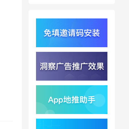
Qwen3.8登顶开源王
座？2.4T巨兽引爆智能
体免填邀请码分发潮
2026-08-04
行云科技算力订单超154
亿？底座产能扩张激活
AI应用多终端流转新周
2026-08-04
期
苹果带摄像头的 AirPods
今年亮相？视觉智能引
爆硬件分发与全渠道归
2026-08-03
因升级
DeepSeek跑分超
GPT5.6？超低价API引
爆智能体工具免填码安
2026-08-03
装潮
蚂蚁灵波首轮拟募资15
亿？具身智能加速产业
落地凸显全链路设备归
2026-08-03
因紧迫性
亚马逊季度营收首次破