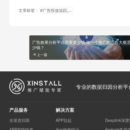
文章标签：
#广告投放追踪,限制广告跟踪是干嘛的有什么用？
广告效果分析平台需要多少钱,做一个推广的广告大概
少钱？
上一篇
专业的数据归因分析平
产品服务
解决方案
全渠道归因
APP拉起
Deeplink深
APP智能传参
App地推统计
Android多