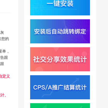
2000亿美元？云与广告
双轮驱动下B端应用迎来
2026-07-31
分发与归因重构
千问已在特斯拉车机内
测？大模型上车打通跨
端服务与全渠道归因新
2026-07-31
闭环
是灰
Win11七月更新上线？桌
取您的
面环境能力升级加速PC
端智能助手与应用分发
2026-07-30
一体化
”菜单，
广告跟
告跟
,自定义
统计、