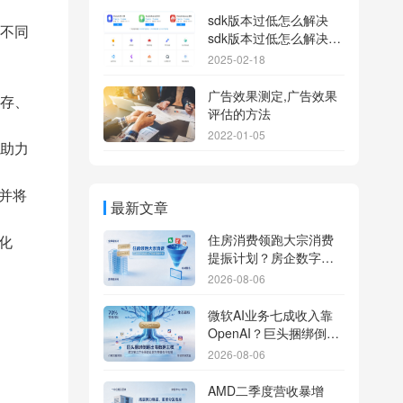
sdk版本过低怎么解决
不同
sdk版本过低怎么解决华
为
2025-02-18
广告效果测定,广告效果
存、
评估的方法
2022-01-05
助力
并将
最新文章
住房消费领跑大宗消费
化
提振计划？房企数字化
转型加速线下场景智能
2026-08-06
传参
微软AI业务七成收入靠
OpenAI？巨头捆绑倒逼
出海App独立追踪全渠道
2026-08-06
流量
AMD二季度营收暴增