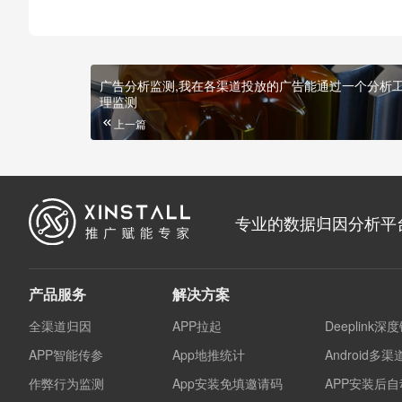
广告分析监测,我在各渠道投放的广告能通过一个分析
理监测
上一篇
专业的数据归因分析平
产品服务
解决方案
全渠道归因
APP拉起
Deeplink深
APP智能传参
App地推统计
Android多
作弊行为监测
App安装免填邀请码
APP安装后