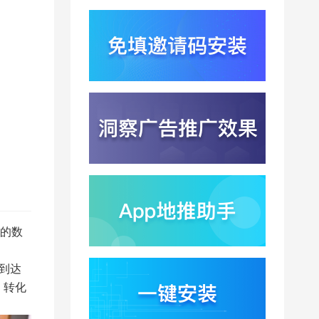
2026-08-03
因升级
DeepSeek跑分超
GPT5.6？超低价API引
爆智能体工具免填码安
2026-08-03
装潮
蚂蚁灵波首轮拟募资15
亿？具身智能加速产业
落地凸显全链路设备归
2026-08-03
因紧迫性
亚马逊季度营收首次破
2000亿美元？云与广告
双轮驱动下B端应用迎来
2026-07-31
分发与归因重构
千问已在特斯拉车机内
测？大模型上车打通跨
的数
端服务与全渠道归因新
2026-07-31
闭环
到达
Win11七月更新上线？桌
面环境能力升级加速PC
、转化
端智能助手与应用分发
2026-07-30
一体化