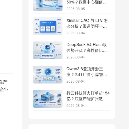
50%？数据中心翻倍增
长驱动跨端分发新底座
2026-08-05
Xinstall CAC 与 LTV 怎
么分析？渠道闭环与投
放回报解析
2026-08-04
DeepSeek V4 Flash版
强势开源？高性价比基
座模型重塑长尾应用全
2026-08-04
渠道统计版图
Qwen3.8登顶开源王
座？2.4T巨兽引爆智能
体免填邀请码分发潮
2026-08-04
性产
企业
行云科技算力订单超154
亿？底座产能扩张激活
AI应用多终端流转新周
2026-08-04
期
苹果带摄像头的 AirPods
今年亮相？视觉智能引
爆硬件分发与全渠道归