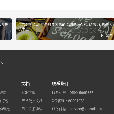
工具整
广告分析监测,广告投放效果的监测是怎么实现的呢？我是说
技术上
下一篇
台
文档
联系我们
度链接
SDK下载
服务热线：0592-5965887
渠道打包
产品使用文档
QQ咨询：80091273
自动绑定
用户注册协议
服务邮箱：service@xinstall.net