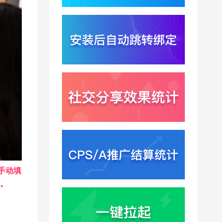
悟空大圣上映5天票房仅
15万？国产动画宣发失
灵暴露渠道归因黑洞
2026-07-30
Xinstall 渠道统计怎么做
？多渠道统一口径与数
据闭环解析
2026-07-29
需手动填
率。