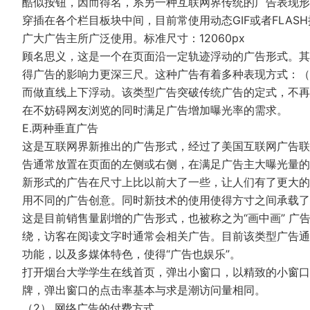
酷似按钮，因而得名，系另一种互联网界传统的广告表现形
穿插在各个栏目板块中间，目前常使用动态GIF或者FLAS
广大广告主所广泛使用。标准尺寸：12060px
顾名思义，这是一个在页面沿一定轨迹浮动的广告形式。其
得广告的影响力更深三尺。这种广告有着多种表现方式：（
而做直线上下浮动。该类型广告突破传统广告的定式，不再
在不妨碍网友浏览的同时满足广告增加曝光率的需求。
E.两种垂直广告
这是互联网界新推出的广告形式，经过了美国互联网广告联合
告通常放置在页面的左侧或右侧，在满足广告主大曝光量的
新形式的广告在尺寸上比以前大了一些，让人们有了更大的
用不同的广告创意。同时新技术的使用使得方寸之间承载了
这是目前销售量剧增的广告形式，也被称之为“画中画” 
绕，访客在阅读文字时通常会相关广告。目前该类型广告通常
功能，以及多媒体特色，使得“广告也娱乐”。
打开烟台大学学生在线首页，弹出小窗口，以精致的小窗口
牌，弹出窗口的点击率基本与求是潮访问量相同。
（2） 网络广告的付费方式