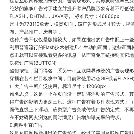
这是互联网界最为传统的广告表现形式，其形象特色早已深
绝妙的旗帜广告对于建立并提升客户品牌形象有着不可低估
FLASH，DHTML，JAVA等。 标准尺寸：46860px
尺寸为778110象素，横贯页面，该广告形式尺寸较大，
布、产品推广、庆典等 。
这种广告不仅仅是版幅较大，如果在推出的广告中配上一些"讯息单
利用普遍流行的Flash技术创建几个生动的画面，这些画
点击就可以直接观看更多的讯息，从而避免了链接到其它地
C.按钮广告(BUTTON)
酷似按钮，因而得名，系另一种互联网界传统的广告表现形
穿插在各个栏目板块中间，目前常使用动态GIF或者FLAS
广大广告主所广泛使用。标准尺寸：12060px
顾名思义，这是一个在页面沿一定轨迹浮动的广告形式。其
得广告的影响力更深三尺。这种广告有着多种表现方式：（
而做直线上下浮动。该类型广告突破传统广告的定式，不再
在不妨碍网友浏览的同时满足广告增加曝光率的需求。
E.两种垂直广告
这是互联网界新推出的广告形式，经过了美国互联网广告联合