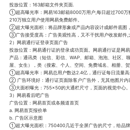
投放位置：163邮箱文件夹页面.
①超高曝光率：网易163邮箱8000万用户,每日超过700
210万独立用户使用网易免费邮件。
②超大曝光面积：将品牌形象或产品内容设计成邮件底图
③广告接受度高：广告美观性高，又不干扰用户收发邮件,
2）网易通行证登录页面广告
投放位置：网易通行证的登录成功页面。网易通行证是网易
产品：通讯类（短信、彩信、WAP、邮箱、泡泡、社区、聊
屋、女生），类（搜索、个人、空间、免费域名、相册、贺
①超高曝光率：网易总用户数达2.4亿，通行证每日流量高达
② 广告环境好：通行证页面除客户广告外，无其他图片内
③大面积曝光：755×50的大通栏尺寸，页面的视觉中心
3）网易看后吧广告
广告位置：网易首页或各频道首页
a. 网易首页报价单
b. 广告区示意图
①超大曝光面积：750400几近于全屏广告的尺寸，给品