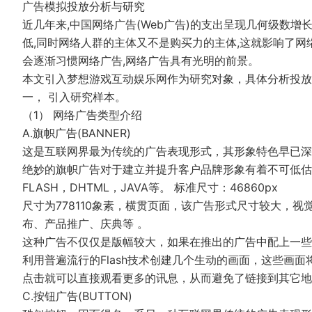
广告模拟投放分析与研究
近几年来,中国网络广告(Web广告)的支出呈现几何级数增
低,同时网络人群的主体又不是购买力的主体,这就影响了网
会逐渐习惯网络广告,网络广告具有光明的前景。
本文引入梦想游戏互动娱乐网作为研究对象，具体分析投放
一， 引入研究样本。
（1） 网络广告类型介绍
A.旗帜广告(BANNER)
这是互联网界最为传统的广告表现形式，其形象特色早已深
绝妙的旗帜广告对于建立并提升客户品牌形象有着不可低估
FLASH，DHTML，JAVA等。 标准尺寸：46860px
尺寸为778110象素，横贯页面，该广告形式尺寸较大，
布、产品推广、庆典等 。
这种广告不仅仅是版幅较大，如果在推出的广告中配上一些"讯息单
利用普遍流行的Flash技术创建几个生动的画面，这些画
点击就可以直接观看更多的讯息，从而避免了链接到其它地
C.按钮广告(BUTTON)