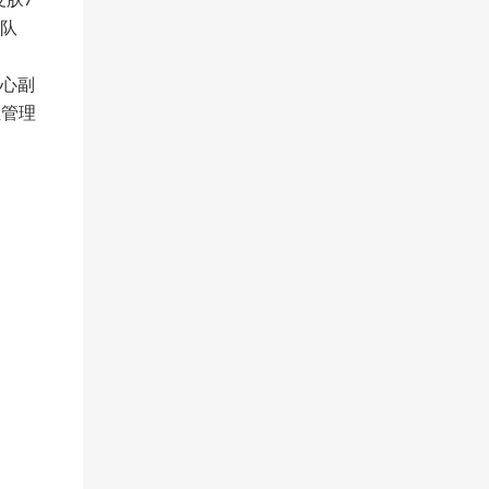
队
中心副
业管理