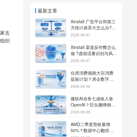
最新文章
Xinstall 广告平台和第三
方统计差异大怎么办?数
家去
据误差排查指南
2026-08-07
组织
Xinstall 渠道反作弊怎么
做 ?虚假流量识别与风控
防刷解析
2026-08-07
住房消费领跑大宗消费
提振计划？房企数字化
转型加速线下场景智能
2026-08-06
传参
微软AI业务七成收入靠
OpenAI？巨头捆绑倒逼
出海App独立追踪全渠道
2026-08-06
流量
AMD二季度营收暴增
50%？数据中心翻倍增
长驱动跨端分发新底座