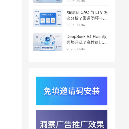
2026-08-05
Xinstall CAC 与 LTV 怎
么分析？渠道闭环与投
放回报解析
2026-08-04
DeepSeek V4 Flash版
强势开源？高性价比基
座模型重塑长尾应用全
2026-08-04
渠道统计版图
Qwen3.8登顶开源王
座？2.4T巨兽引爆智能
体免填邀请码分发潮
2026-08-04
行云科技算力订单超154
亿？底座产能扩张激活
AI应用多终端流转新周
2026-08-04
期
苹果带摄像头的 AirPods
今年亮相？视觉智能引
爆硬件分发与全渠道归
2026-08-03
因升级