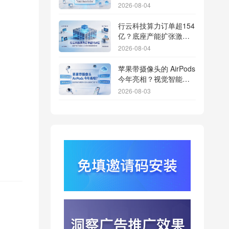
体免填邀请码分发潮
2026-08-04
行云科技算力订单超154
亿？底座产能扩张激活
AI应用多终端流转新周
2026-08-04
期
苹果带摄像头的 AirPods
今年亮相？视觉智能引
爆硬件分发与全渠道归
2026-08-03
因升级
DeepSeek跑分超
GPT5.6？超低价API引
爆智能体工具免填码安
2026-08-03
装潮
蚂蚁灵波首轮拟募资15
亿？具身智能加速产业
落地凸显全链路设备归
2026-08-03
因紧迫性
亚马逊季度营收首次破
2000亿美元？云与广告
双轮驱动下B端应用迎来
2026-07-31
分发与归因重构