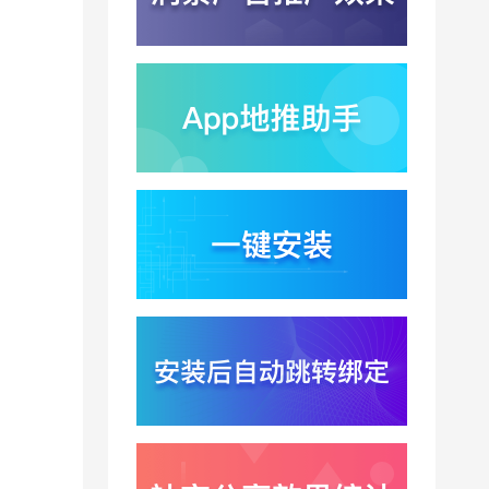
千问已在特斯拉车机内
测？大模型上车打通跨
端服务与全渠道归因新
2026-07-31
闭环
Win11七月更新上线？桌
面环境能力升级加速PC
端智能助手与应用分发
2026-07-30
一体化
悟空大圣上映5天票房仅
15万？国产动画宣发失
灵暴露渠道归因黑洞
2026-07-30
Xinstall 渠道统计怎么做
？多渠道统一口径与数
据闭环解析
2026-07-29
Xinstall 传参安装怎么实
现 ？端云协同与参数透
传机制解析
2026-07-29