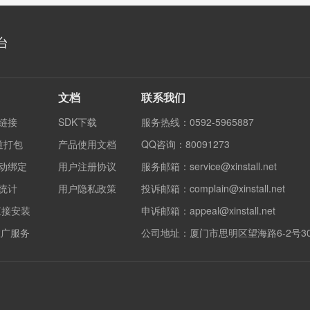
台
文档
联系我们
度链接
SDK下载
服务热线：0592-5965887
渠道打包
产品使用文档
QQ咨询：80091273
自动绑定
用户注册协议
服务邮箱：service@xinstall.net
果统计
用户隐私政策
投诉邮箱：complain@xinstall.net
直接安装
申诉邮箱：appeal@xinstall.net
销推广服务
公司地址：厦门市思明区望海路6-2号3