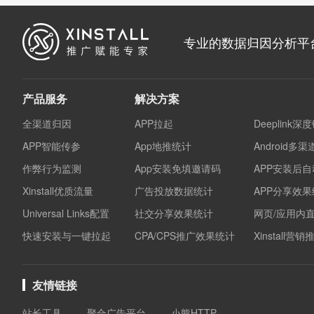
专业的数据归因分析平
产品服务
解决方案
全渠道归因
APP拉起
Deeplink深
APP智能传参
App地推统计
Android多
作弊行为监测
App安装免填邀请码
APP安装后
Xinstall优质流量
广告投放数据统计
APP分享效
Universal Links配置
社交分享效果统计
网页/应用内
快速安装与一键拉起
CPA/CPS推广效果统计
Xinstall营
友情链接
站长工具
聚合广告平台
小熊HTTP