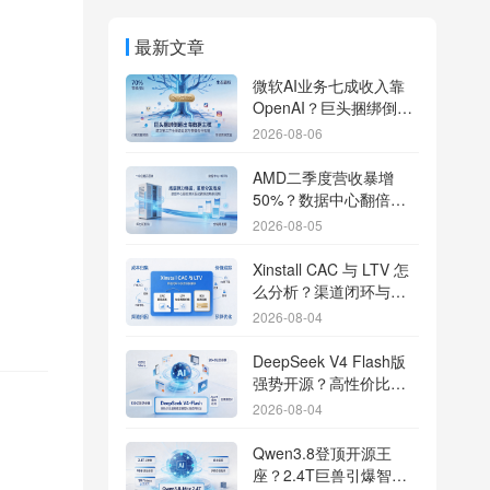
最新文章
微软AI业务七成收入靠
OpenAI？巨头捆绑倒逼
出海App独立追踪全渠道
2026-08-06
流量
AMD二季度营收暴增
50%？数据中心翻倍增
长驱动跨端分发新底座
2026-08-05
Xinstall CAC 与 LTV 怎
么分析？渠道闭环与投
放回报解析
2026-08-04
DeepSeek V4 Flash版
强势开源？高性价比基
座模型重塑长尾应用全
2026-08-04
渠道统计版图
Qwen3.8登顶开源王
座？2.4T巨兽引爆智能