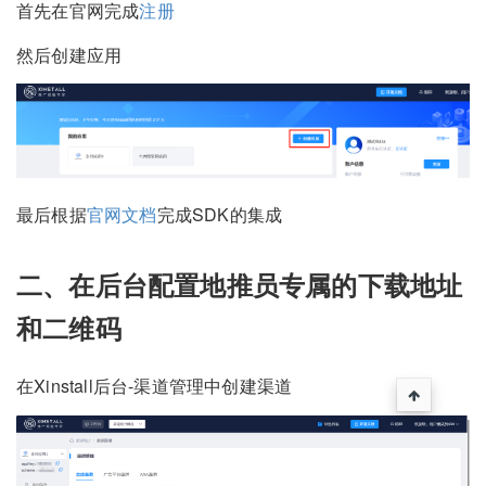
首先在官网完成
注册
然后创建应用
最后根据
官网文档
完成SDK的集成
二、在后台配置地推员专属的下载地址
和二维码
在Xinstall后台-渠道管理中创建渠道