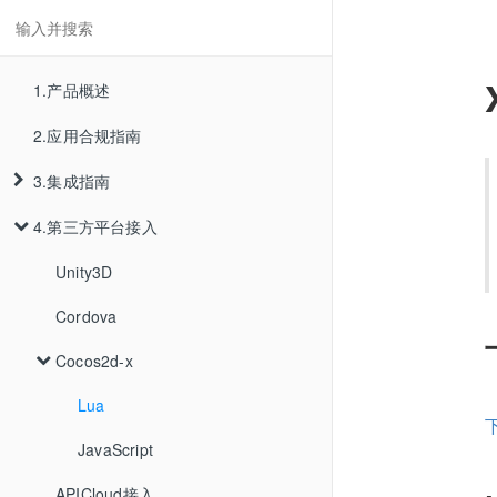
1.产品概述
2.应用合规指南
3.集成指南
4.第三方平台接入
集成说明
App集成
Unity3D
Cordova
Web集成
iOS集成
Cocos2d-x
测试集成效果
Android集成
Lua
Harmony集成
下
JavaScript
APICloud接入