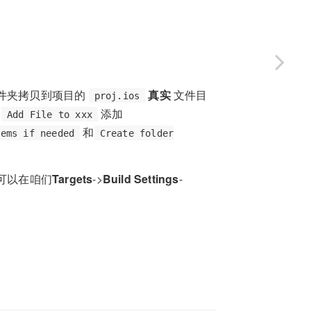
件夹拷贝到项目的
真实
文件目
proj.ios
键
添加
Add File to xxx
和
tems if needed
Create folder
可以在咱们
Targets
->
Build Settings
-