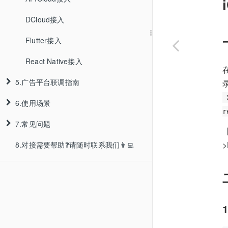
DCloud接入
Flutter接入
React Native接入
5.广告平台联调指南
6.使用场景
iOS集成指南
r
7.常见问题
Android集成指南
一键安装
>
8.对接需要帮助❓请随时联系我们👨‍💻
广告平台联调流程
一键拉起
iOS常见问题
Android多渠道打包
Android常见问题
ASA
阿里汇川
免邀请码安装
Web常见问题
百度信息流
App地推效果统计
测试常见问题
巨量引擎