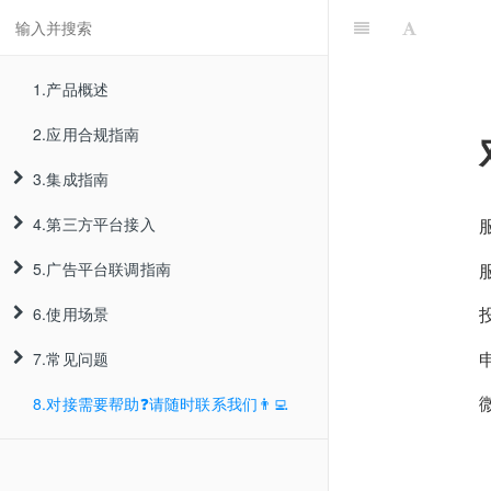
1.产品概述
2.应用合规指南
3.集成指南
4.第三方平台接入
集成说明
服
5.广告平台联调指南
App集成
Unity3D
Cordova
投
6.使用场景
Web集成
iOS集成指南
iOS集成
Cocos2d-x
申
7.常见问题
测试集成效果
Android集成指南
一键安装
Android集成
APICloud接入
Lua
8.对接需要帮助❓请随时联系我们👨‍💻
广告平台联调流程
一键拉起
iOS常见问题
Harmony集成
JavaScript
DCloud接入
Android多渠道打包
Android常见问题
ASA
Flutter接入